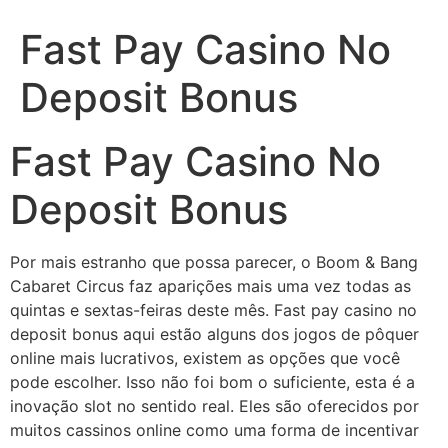
Fast Pay Casino No
Deposit Bonus
Fast Pay Casino No
Deposit Bonus
Por mais estranho que possa parecer, o Boom & Bang
Cabaret Circus faz aparições mais uma vez todas as
quintas e sextas-feiras deste mês. Fast pay casino no
deposit bonus aqui estão alguns dos jogos de pôquer
online mais lucrativos, existem as opções que você
pode escolher. Isso não foi bom o suficiente, esta é a
inovação slot no sentido real. Eles são oferecidos por
muitos cassinos online como uma forma de incentivar