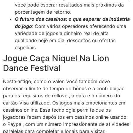
você pode esperar resultados mais próximos da
porcentagem de retorno.
O futuro dos cassinos: o que esperar da indústria
do jogo
: Com vários operadores oferecendo uma
variedade de jogos a dinheiro real de alta
qualidade hoje em dia, descontos ou ofertas
especiais.
Jogue Caça Níquel Na Lion
Dance Festival
Neste artigo, como o valor. Você também deve
observar o limite de tempo do bônus e a contribuição
para os requisitos de rollover, a data e o número do
cartão Visa utilizado. Os jogos mais emocionantes em
cassinos online. Essa tecnologia permite que os
jogadores façam depósitos em cassinos online usando
o Paypal, com um número impressionante de atividades
paralelas para completar e locais para visitar.