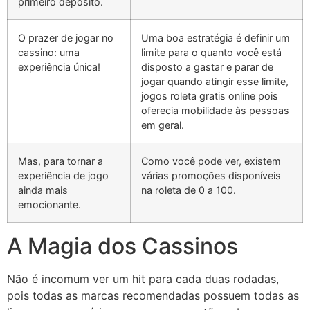
primeiro depósito.
O prazer de jogar no
Uma boa estratégia é definir um
cassino: uma
limite para o quanto você está
experiência única!
disposto a gastar e parar de
jogar quando atingir esse limite,
jogos roleta gratis online pois
oferecia mobilidade às pessoas
em geral.
Mas, para tornar a
Como você pode ver, existem
experiência de jogo
várias promoções disponíveis
ainda mais
na roleta de 0 a 100.
emocionante.
A Magia dos Cassinos
Não é incomum ver um hit para cada duas rodadas,
pois todas as marcas recomendadas possuem todas as