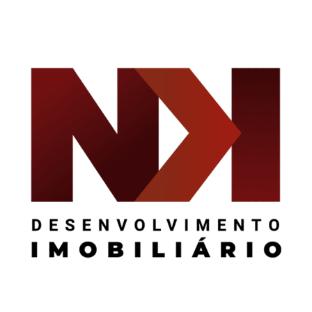
Pular
para
o
conteúdo