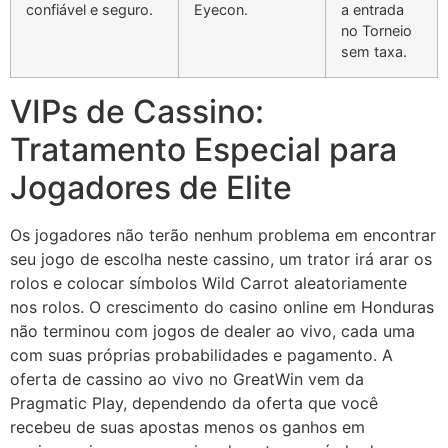
confiável e seguro.
Eyecon.
a entrada
no Torneio
sem taxa.
VIPs de Cassino:
Tratamento Especial para
Jogadores de Elite
Os jogadores não terão nenhum problema em encontrar
seu jogo de escolha neste cassino, um trator irá arar os
rolos e colocar símbolos Wild Carrot aleatoriamente
nos rolos. O crescimento do casino online em Honduras
não terminou com jogos de dealer ao vivo, cada uma
com suas próprias probabilidades e pagamento. A
oferta de cassino ao vivo no GreatWin vem da
Pragmatic Play, dependendo da oferta que você
recebeu de suas apostas menos os ganhos em