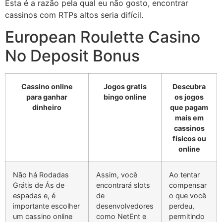
Esta é a razão pela qual eu não gosto, encontrar
cassinos com RTPs altos seria difícil.
European Roulette Casino
No Deposit Bonus
Cassino online
Jogos gratis
Descubra
para ganhar
bingo online
os jogos
dinheiro
que pagam
mais em
cassinos
físicos ou
online
Não há Rodadas
Assim, você
Ao tentar
Grátis de Ás de
encontrará slots
compensar
espadas e, é
de
o que você
importante escolher
desenvolvedores
perdeu,
um cassino online
como NetEnt e
permitindo