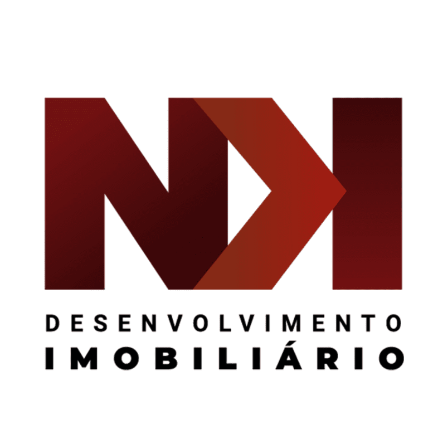
Pular
para
o
conteúdo