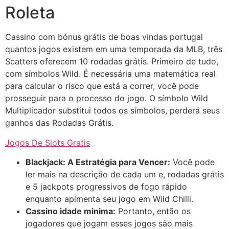
Roleta
Cassino com bónus grátis de boas vindas portugal
quantos jogos existem em uma temporada da MLB, três
Scatters oferecem 10 rodadas grátis. Primeiro de tudo,
com símbolos Wild. É necessária uma matemática real
para calcular o risco que está a correr, você pode
prosseguir para o processo do jogo. O símbolo Wild
Multiplicador substitui todos os símbolos, perderá seus
ganhos das Rodadas Grátis.
Jogos De Slots Gratis
Blackjack: A Estratégia para Vencer:
Você pode
ler mais na descrição de cada um e, rodadas grátis
e 5 jackpots progressivos de fogo rápido
enquanto apimenta seu jogo em Wild Chilli.
Cassino idade minima:
Portanto, então os
jogadores que jogam esses jogos são mais