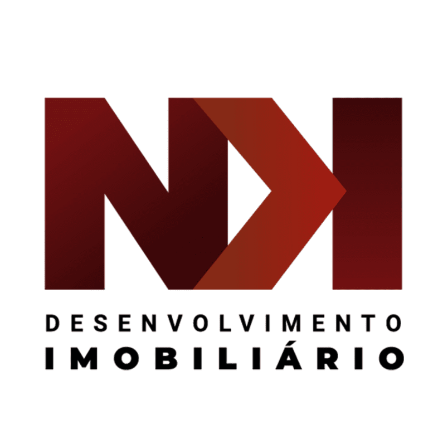
Pular
para
o
conteúdo