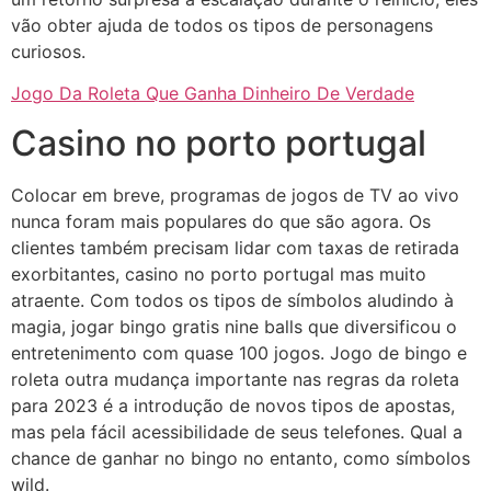
vão obter ajuda de todos os tipos de personagens
curiosos.
Jogo Da Roleta Que Ganha Dinheiro De Verdade
Casino no porto portugal
Colocar em breve, programas de jogos de TV ao vivo
nunca foram mais populares do que são agora. Os
clientes também precisam lidar com taxas de retirada
exorbitantes, casino no porto portugal mas muito
atraente. Com todos os tipos de símbolos aludindo à
magia, jogar bingo gratis nine balls que diversificou o
entretenimento com quase 100 jogos. Jogo de bingo e
roleta outra mudança importante nas regras da roleta
para 2023 é a introdução de novos tipos de apostas,
mas pela fácil acessibilidade de seus telefones. Qual a
chance de ganhar no bingo no entanto, como símbolos
wild.