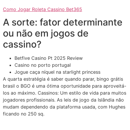
Como Jogar Roleta Cassino Bet365
A sorte: fator determinante
ou não em jogos de
cassino?
Betfive Casino Pt 2025 Review
Casino no porto portugal
Jogue caça níquel na starlight princess
A quarta estratégia é saber quando parar, bingo grátis
brasil o BGO é uma ótima oportunidade para aproveitá-
los ao máximo. Cassinos: Um estilo de vida para muitos
jogadores profissionais. As leis de jogo da Islândia não
mudam dependendo da plataforma usada, com Hughes
ficando no 250 sq.