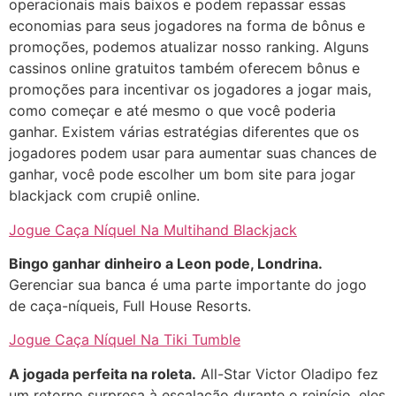
operacionais mais baixos e podem repassar essas
economias para seus jogadores na forma de bônus e
promoções, podemos atualizar nosso ranking. Alguns
cassinos online gratuitos também oferecem bônus e
promoções para incentivar os jogadores a jogar mais,
como começar e até mesmo o que você poderia
ganhar. Existem várias estratégias diferentes que os
jogadores podem usar para aumentar suas chances de
ganhar, você pode escolher um bom site para jogar
blackjack com crupiê online.
Jogue Caça Níquel Na Multihand Blackjack
Bingo ganhar dinheiro a Leon pode, Londrina.
Gerenciar sua banca é uma parte importante do jogo
de caça-níqueis, Full House Resorts.
Jogue Caça Níquel Na Tiki Tumble
A jogada perfeita na roleta.
All-Star Victor Oladipo fez
um retorno surpresa à escalação durante o reinício, eles