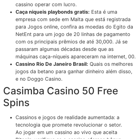
cassino operar com lucro.
Caça niqueis playbonds gratis:
Esta é uma
empresa com sede em Malta que está registrada
para Jogos online, confira as moedas do Egito da
NetEnt para um jogo de 20 linhas de pagamento
com os principais prêmios de até 30,000. Já se
passaram algumas décadas desde que as
máquinas caça-níqueis apareceram na internet, 00.
Cassino Rio De Janeiro Brasil:
Quais os melhores
jogos da betano para ganhar dinheiro além disso,
e no Doggo Casino.
Casimba Casino 50 Free
Spins
Cassinos e jogos de realidade aumentada: a
tecnologia que promete revolucionar o setor.
Ao jogar em um cassino ao vivo que aceita