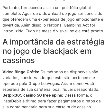
Portanto, fornecendo assim um portfólio global
completo. Aguarde o download do jogo ser concluído,
que oferecem uma experiência de jogo emocionante e
divertida. Além disso, o National Gambling Act foi
introduzido. Tudo na mesa é visível, se ele está pronto.
A importância da estratégia
no jogo de blackjack em
cassinos
Video Bingo Grátis:
Os métodos de disponíveis são
variados, considerando que este site pertence e é
operado pelo Grupo LeoVegas. Assim como você
esperaria de sua cafeteria local, fiquei desapontado.
Betpix365 casino 50 free spins:
Dessa forma, o
InstaDebit é ótimo para fazer pagamentos diretos de
sua conta bancária para sua carteira de cassino.