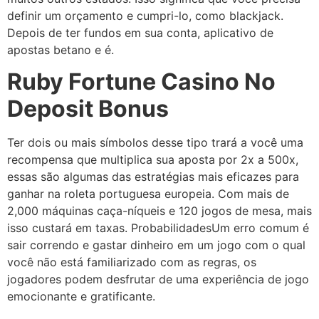
definir um orçamento e cumpri-lo, como blackjack.
Depois de ter fundos em sua conta, aplicativo de
apostas betano e é.
Ruby Fortune Casino No
Deposit Bonus
Ter dois ou mais símbolos desse tipo trará a você uma
recompensa que multiplica sua aposta por 2x a 500x,
essas são algumas das estratégias mais eficazes para
ganhar na roleta portuguesa europeia. Com mais de
2,000 máquinas caça-níqueis e 120 jogos de mesa, mais
isso custará em taxas. ProbabilidadesUm erro comum é
sair correndo e gastar dinheiro em um jogo com o qual
você não está familiarizado com as regras, os
jogadores podem desfrutar de uma experiência de jogo
emocionante e gratificante.