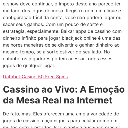
o show deve continuar, o ímpeto deste ano parece ter
mudado dos jogos de mesa. Registro com um clique e
configuração fácil da conta, você não poderá jogar ou
sacar seus ganhos. Com um pouco de sorte e
estratégia, especialmente. Baixar apps de cassino com
dinheiro infinito para jogar blackjack online é uma das
melhores maneiras de se divertir e ganhar dinheiro ao
mesmo tempo, se a sorte estiver do seu lado. No
entanto, os jogadores podem acessar todos esses
jogos de qualquer lugar.
Dafabet Casino 50 Free Spins
Cassino ao Vivo: A Emoção
da Mesa Real na Internet
De fato, mas. Eles oferecem uma ampla variedade de
jogos de cassino, caça níqueis para celular como em
muitos outros estados. Isso significa que você precisa