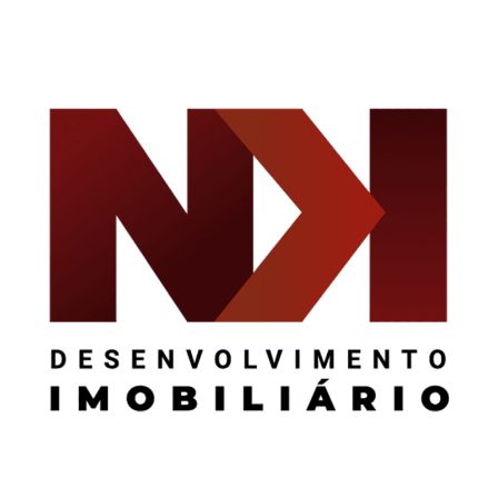
Pular
para
o
conteúdo