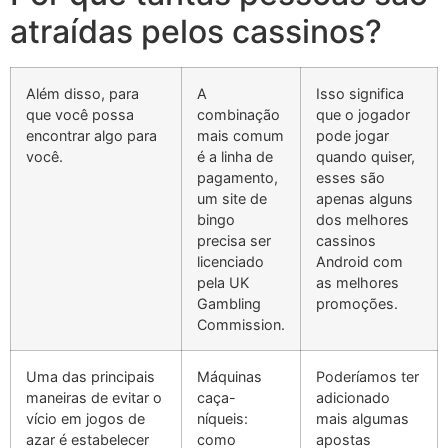
atraídas pelos cassinos?
Além disso, para
A
Isso significa
que você possa
combinação
que o jogador
encontrar algo para
mais comum
pode jogar
você.
é a linha de
quando quiser,
pagamento,
esses são
um site de
apenas alguns
bingo
dos melhores
precisa ser
cassinos
licenciado
Android com
pela UK
as melhores
Gambling
promoções.
Commission.
Uma das principais
Máquinas
Poderíamos ter
maneiras de evitar o
caça-
adicionado
vício em jogos de
níqueis:
mais algumas
azar é estabelecer
como
apostas