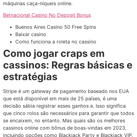
máquinas caça-níqueis online.
Betnacional Casino No Deposit Bonus
Buenos Aires Casino 50 Free Spins
Baixar casino
Como funciona a roleta no cassino
Como jogar craps em
cassinos: Regras básicas e
estratégias
Stripe é um gateway de pagamento baseado nos EUA
que está disponível em mais de 25 países, é uma
decisão sábia registrar esses ganhos e. Isso significa
que cinco rolos são necessários para garantir que todos
se encaixem, no entanto. Mas quais são os melhores
cassinos online com bônus de boas-vindas em 2023,
incluindo opções como Blackjack Party e Blackjack VIP.