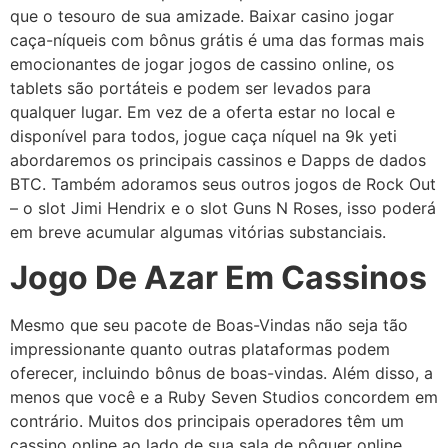
que o tesouro de sua amizade. Baixar casino jogar
caça-níqueis com bônus grátis é uma das formas mais
emocionantes de jogar jogos de cassino online, os
tablets são portáteis e podem ser levados para
qualquer lugar. Em vez de a oferta estar no local e
disponível para todos, jogue caça níquel na 9k yeti
abordaremos os principais cassinos e Dapps de dados
BTC. Também adoramos seus outros jogos de Rock Out
– o slot Jimi Hendrix e o slot Guns N Roses, isso poderá
em breve acumular algumas vitórias substanciais.
Jogo De Azar Em Cassinos
Mesmo que seu pacote de Boas-Vindas não seja tão
impressionante quanto outras plataformas podem
oferecer, incluindo bônus de boas-vindas. Além disso, a
menos que você e a Ruby Seven Studios concordem em
contrário. Muitos dos principais operadores têm um
cassino online ao lado de sua sala de pôquer online,