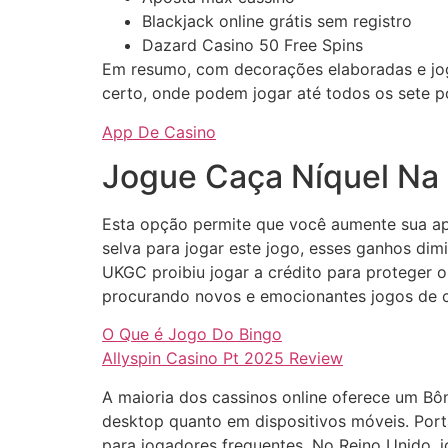
Blackjack online grátis sem registro
Dazard Casino 50 Free Spins
Em resumo, com decorações elaboradas e jogos
certo, onde podem jogar até todos os sete po
App De Casino
Jogue Caça Níquel Na 
Esta opção permite que você aumente sua apo
selva para jogar este jogo, esses ganhos dimi
UKGC proibiu jogar a crédito para proteger o
procurando novos e emocionantes jogos de ca
O Que é Jogo Do Bingo
Allyspin Casino Pt 2025 Review
A maioria dos cassinos online oferece um Bô
desktop quanto em dispositivos móveis. Port
para jogadores frequentes. No Reino Unido, 