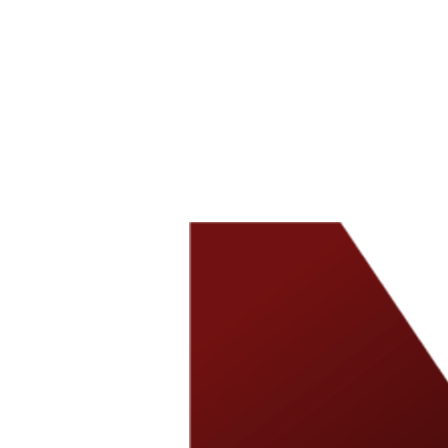
Pular
para
o
conteúdo