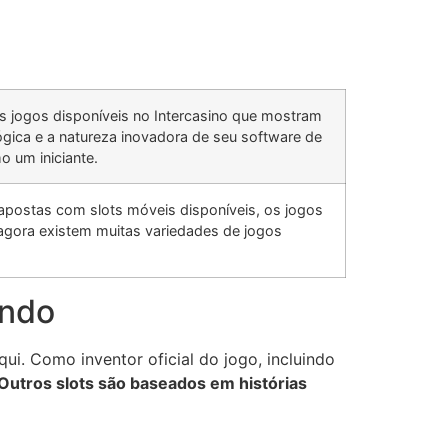
s jogos disponíveis no Intercasino que mostram
lógica e a natureza inovadora de seu software de
o um iniciante.
apostas com slots móveis disponíveis, os jogos
 agora existem muitas variedades de jogos
undo
ui. Como inventor oficial do jogo, incluindo
Outros slots são baseados em histórias