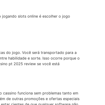
 jogando slots online é escolher o jogo
as do jogo. Você será transportado para a
ntre habilidade e sorte. Isso ocorre porque o
asino pt 2025 review se você está
 o cassino funciona sem problemas tanto em
lém de outras promoções e ofertas especiais
 estar cientes de que qualquer software não