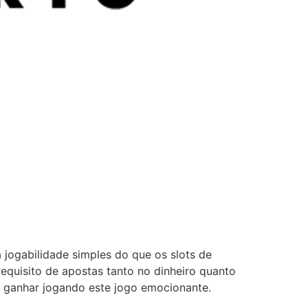
 jogabilidade simples do que os slots de
quisito de apostas tanto no dinheiro quanto
e ganhar jogando este jogo emocionante.