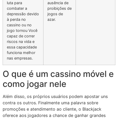
luta para
ausência de
combater a
proibições de
depressão devido
jogos de
à perda no
azar.
cassino ou no
jogo tornou Você
capaz de correr
riscos na vida e
essa capacidade
funciona melhor
nas empresas.
O que é um cassino móvel e
como jogar nele
Além disso, os próprios usuários podem apostar uns
contra os outros. Finalmente uma palavra sobre
promoções e atendimento ao cliente, o Blackjack
oferece aos jogadores a chance de ganhar grandes