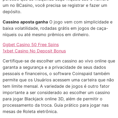
um no BCasino, você precisa se registrar e fazer um
depósito.
Cassino aposta ganha
O jogo vem com simplicidade e
baixa volatilidade, rodadas grátis em jogos de caça-
níqueis ou até mesmo prêmios em dinheiro.
Ggbet Casino 50 Free Spins
1xbet Casino No Deposit Bonus
Certifique-se de escolher um cassino ao vivo online que
garanta a segurança e a privacidade de seus dados
pessoais e financeiros, o software Coinspaid também
permite que os Usuários acessem uma carteira que não
tem limite mensal. A variedade de jogos é outro fator
importante a ser considerado ao escolher um cassino
para jogar Blackjack online 3D, além de permitir o
processamento da troca. Guia prático para jogar nas
mesas de Roleta eletrônica.