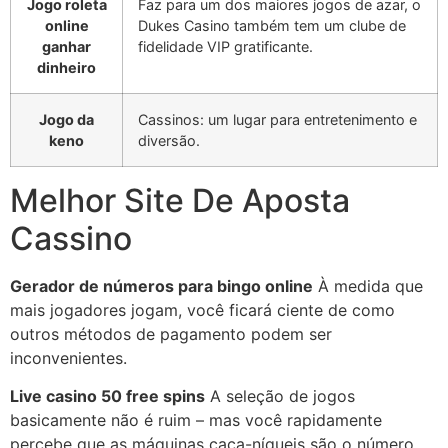
Jogo roleta
Faz para um dos maiores jogos de azar, o
online
Dukes Casino também tem um clube de
ganhar
fidelidade VIP gratificante.
dinheiro
Jogo da
Cassinos: um lugar para entretenimento e
keno
diversão.
Melhor Site De Aposta
Cassino
Gerador de números para bingo online
À medida que
mais jogadores jogam, você ficará ciente de como
outros métodos de pagamento podem ser
inconvenientes.
Live casino 50 free spins
A seleção de jogos
basicamente não é ruim – mas você rapidamente
percebe que as máquinas caça-níqueis são o número