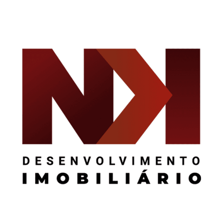
Pular
para
o
conteúdo